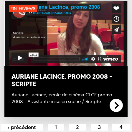
#INTERVIEWS
AURIANE LACINCE, PROMO 2008 -
SCRIPTE
Auriane Lacince, école de cinéma CLCF promo
2008 - Assistante mise en scène / Scripte
Pages
‹ précédent
1
2
3
4