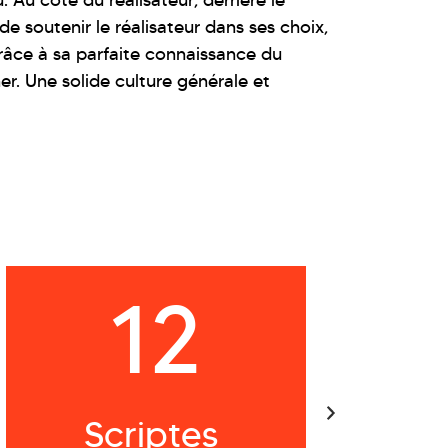
 Au côté du réalisateur, derrière le
 de soutenir le réalisateur dans ses choix,
 grâce à sa parfaite connaissance du
er. Une solide culture générale et
12
Scriptes
C