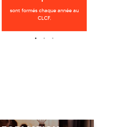
Mé
sont formés chaque année au
CLCF.
sont prépa
étudiant du