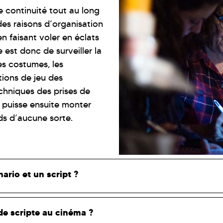
de continuité tout au long
des raisons d’organisation
n faisant voler en éclats
e est donc de surveiller la
es costumes, les
tions de jeu des
chniques des prises de
 puisse ensuite monter
ds d’aucune sorte.
ario et un script ?
 de scripte au cinéma ?