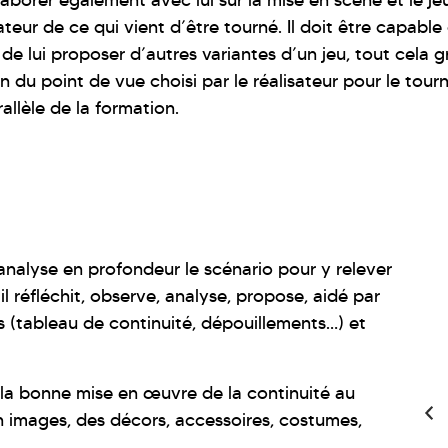
orer également avec lui sur la mise en scène et le jeu.
tateur de ce qui vient d’être tourné. Il doit être capable
n, de lui proposer d’autres variantes d’un jeu, tout cela
du point de vue choisi par le réalisateur pour le tourn
llèle de la formation.
 analyse en profondeur le scénario pour y relever
80%
l réfléchit, observe, analyse, propose, aidé par
 (tableau de continuité, dépouillements…) et
à la bonne mise en œuvre de la continuité au
n images, des décors, accessoires, costumes,
Des Diplômés