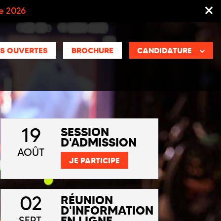
ée 2026
S OUVERTES
BROCHURE
CANDIDATURE
19
SESSION
D'ADMISSION
AOÛT
JE PARTICIPE
02
RÉUNION
D'INFORMATION
EN LIGNE
SEPT.