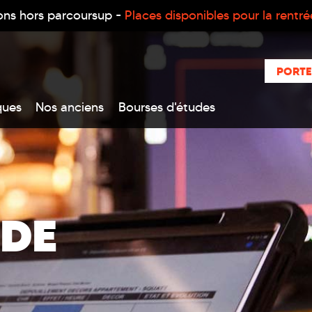
ons hors parcoursup -
Places disponibles pour la rentr
PORTE
ques
Nos anciens
Bourses d'études
 DE