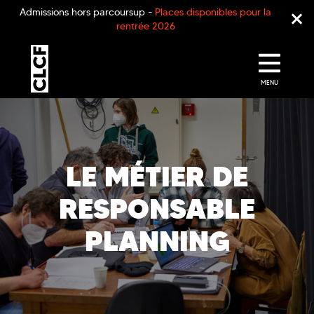
Admissions hors parcoursup -
Places disponibles pour la
rentrée 2026
MENU
LE MÉTIER DE
RESPONSABLE
PLANNING