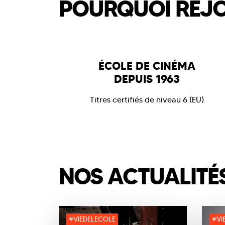
POURQUOI REJOI
UTION
ADMISSION
:
Bac+ 3
RYTHME
:
Initial
 3
RENTRÉE
: Septembre
ce
CERTIFICAT
:
Certificat
e
d'établissement délivré par le
 RNCP niveau 7
ÉCOLE DE CINÉMA
CLCF
DEPUIS 1963
Titres certifiés de niveau 6 (EU)
NOS ACTUALITÉ
#VIEDELECOLE
#VI