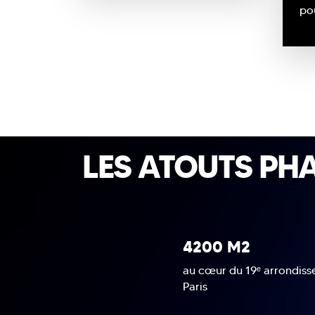
po
LES ATOUTS PH
4200 M2
au cœur du 19ᵉ arrondis
Paris