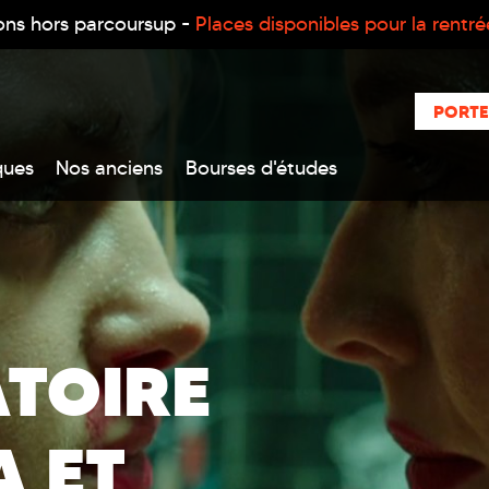
ons hors parcoursup -
Places disponibles pour la rentr
PORTE
ques
Nos anciens
Bourses d'études
TOIRE
A ET