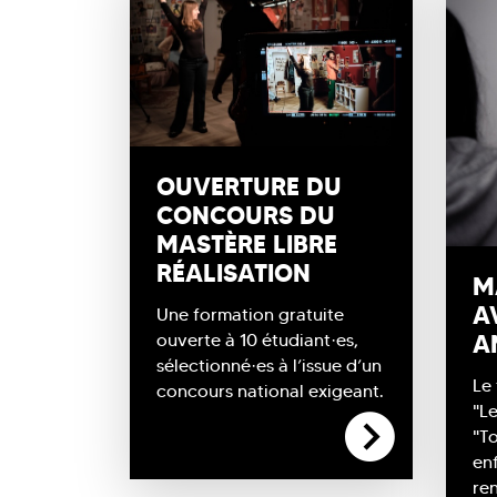
OUVERTURE DU
CONCOURS DU
MASTÈRE LIBRE
RÉALISATION
M
A
Une formation gratuite
ouverte à 10 étudiant·es,
A
sélectionné·es à l’issue d’un
Le 
concours national exigeant.
"L
"To
en
re