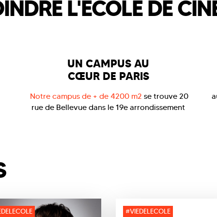
NDRE L'ÉCOLE DE CIN
ARTISTIQUE &
RÉALISATION IA
ADMISSION
:
Bac+ 3
p
RYTHME
:
Alternance
RENTRÉE
: Octobre 2026
UN CAMPUS AU
CERTIFICAT
:
Titre RNCP niveau 7
CŒUR DE PARIS
d
certifié
Notre campus de + de 4200 m2
se trouve 20
a
rue de Bellevue dans le 19e arrondissement
S
EDELECOLE
#VIEDELECOLE