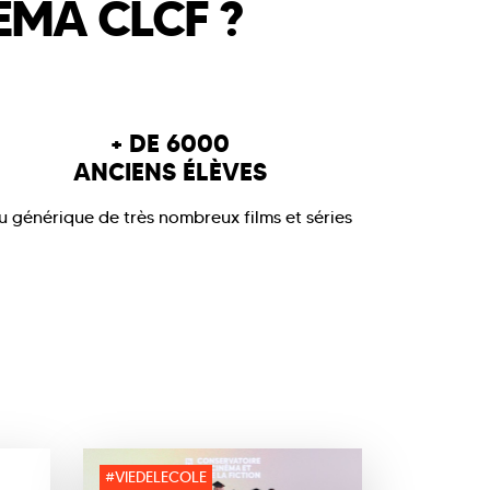
ÉMA CLCF ?
RÉALISATEUR
ADMISSION
:
B
RYTHME
:
Initia
ADMISSION
:
Bac+2
RENTRÉE
: Sep
RYTHME
:
Initial
Cours du soir
CERTIFICAT
:
C
ossible
d'établissement
RENTRÉE
: Septembre
+ DE 6000
CLCF
CERTIFICAT
:
Certificat
ANCIENS ÉLÈVES
'établissement délivré par le
CLCF
u générique de très nombreux films et séries
#VIEDELECOLE