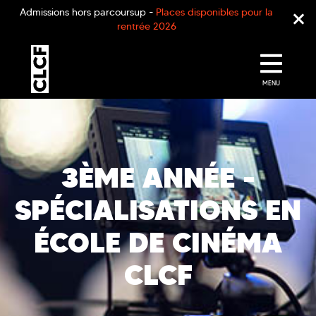
Admissions hors parcoursup -
Places disponibles pour la
rentrée 2026
MENU
3ÈME ANNÉE -
SPÉCIALISATIONS EN
ÉCOLE DE CINÉMA
CLCF