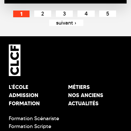
Pages
1
2
3
4
5
suivant ›
L'ÉCOLE
MÉTIERS
ADMISSION
NOS ANCIENS
FORMATION
ACTUALITÉS
Formation Scénariste
Formation Scripte