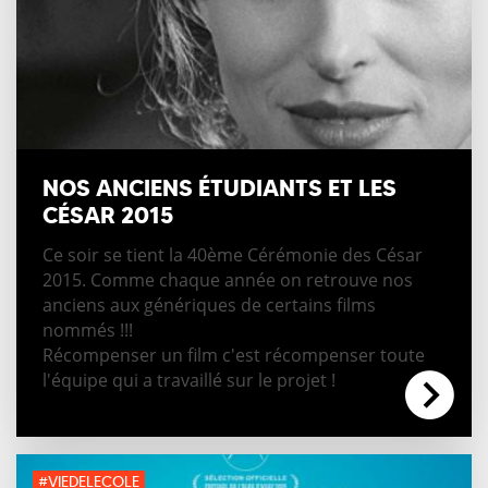
NOS ANCIENS ÉTUDIANTS ET LES
CÉSAR 2015
Ce soir se tient la 40ème Cérémonie des César
2015. Comme chaque année on retrouve nos
anciens aux génériques de certains films
nommés !!!
Récompenser un film c'est récompenser toute
l'équipe qui a travaillé sur le projet !
#VIEDELECOLE