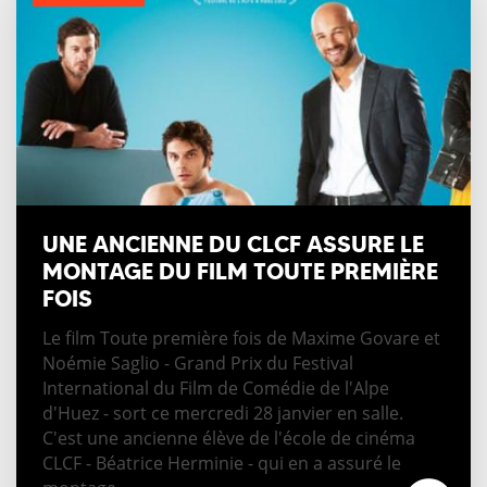
UNE ANCIENNE DU CLCF ASSURE LE
MONTAGE DU FILM TOUTE PREMIÈRE
FOIS
Le film Toute première fois de Maxime Govare et
Noémie Saglio - Grand Prix du Festival
International du Film de Comédie de l'Alpe
d'Huez - sort ce mercredi 28 janvier en salle.
C'est une ancienne élève de l'école de cinéma
CLCF - Béatrice Herminie - qui en a assuré le