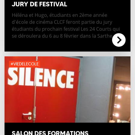
JURY DE FESTIVAL
Héléna et Hugo, étudiants en 2ème année
d'école de cinéma CLCF feront partie du jury
étudiants du prochain festival Les 24 Courts qui
se déroulera du 6 au 8 février dans la Sarthe.
#VIEDELECOLE
SALON DES FORMATIONS