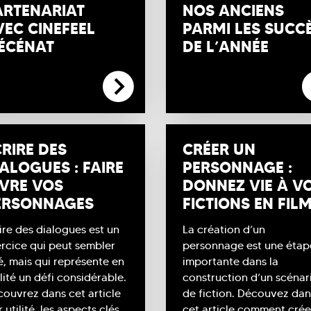
ARTENARIAT
NOS ANCIENS
VEC CINEFEEL
PARMI LES SUCC
ÉCÉNAT
DE L’ANNÉE
EDELECOLE
#VIEDELECOLE
RIRE DES
CRÉER UN
ALOGUES : FAIRE
PERSONNAGE :
IVRE VOS
DONNEZ VIE À V
ERSONNAGES
FICTIONS EN FIL
ire des dialogues est un
La création d’un
rcice qui peut sembler
personnage est une étap
é, mais qui représente en
importante dans la
lité un défi considérable.
construction d’un scénar
ouvrez dans cet article
de fiction. Découvez dan
r utilité, les aspects clés
cet article comment crée