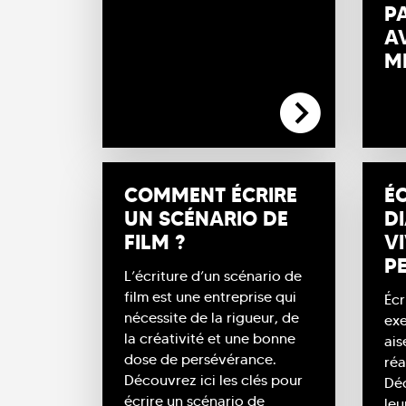
P
A
M
#VIEDELECOLE
#VI
COMMENT ÉCRIRE
ÉC
UN SCÉNARIO DE
DI
FILM ?
V
P
L’écriture d’un scénario de
film est une entreprise qui
Écr
nécessite de la rigueur, de
exe
la créativité et une bonne
ais
dose de persévérance.
réa
Découvrez ici les clés pour
Déc
écrire un scénario de
leu