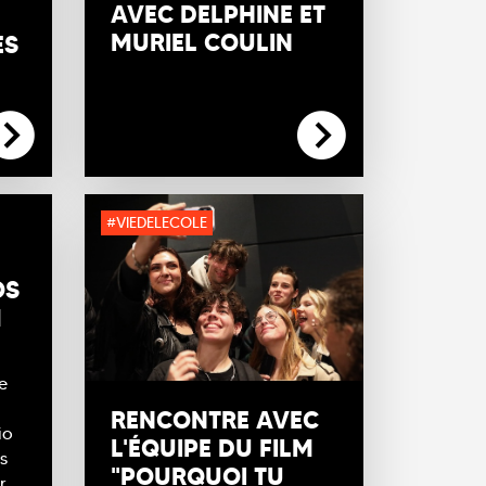
AVEC DELPHINE ET
MURIEL COULIN
ÈS
#VIEDELECOLE
OS
M
e
RENCONTRE AVEC
io
L'ÉQUIPE DU FILM
s
"POURQUOI TU
r