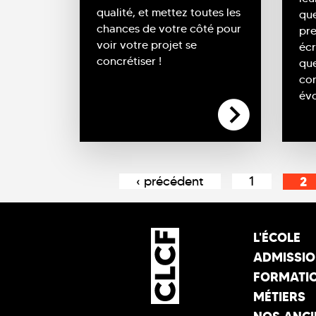
qualité, et mettez toutes les
que
chances de votre côté pour
pre
voir votre projet se
écr
concrétiser !
que
con
évo
Pages
‹ précédent
1
2
L'ÉCOLE
ADMISSI
FORMATI
MÉTIERS