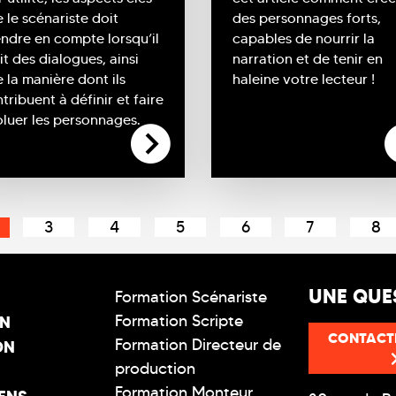
 le scénariste doit
des personnages forts,
ndre en compte lorsqu’il
capables de nourrir la
it des dialogues, ainsi
narration et de tenir en
 la manière dont ils
haleine votre lecteur !
tribuent à définir et faire
luer les personnages.
3
4
5
6
7
8
UNE QUE
Formation Scénariste
Formation Scripte
ON
CONTACT
Formation Directeur de
ON
production
Formation Monteur