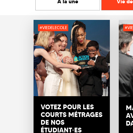
A la une
Vie de
#VIEDELECOLE
#VI
VOTEZ POUR LES
M
COURTS MÉTRAGES
A
DE NOS
D
ÉTUDIANT·ES