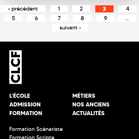
Pages
‹ précédent
1
2
3
4
5
6
7
8
9
…
suivant ›
L'ÉCOLE
MÉTIERS
ADMISSION
NOS ANCIENS
FORMATION
ACTUALITÉS
Formation Scénariste
Formation Scripte