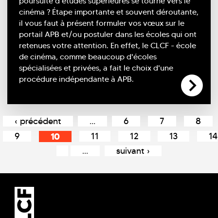
poursuite d’études supérieures se tourne vers le
cinéma ? Étape importante et souvent déroutante,
il vous faut à présent formuler vos vœux sur le
portail APB et/ou postuler dans les écoles qui ont
retenues votre attention. En effet, le CLCF - école
de cinéma, comme beaucoup d'écoles
spécialisées et privées, a fait le choix d'une
procédure indépendante à APB.
Pages
‹ précédent
…
6
7
8
9
10
11
12
13
14
…
suivant ›