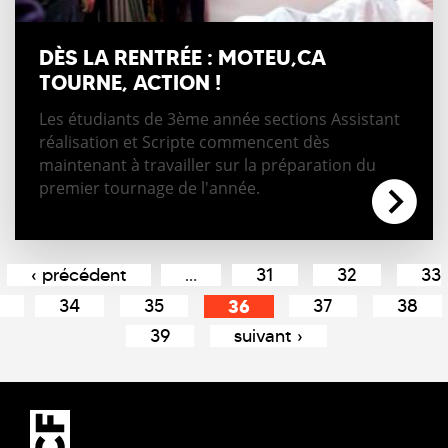
DÈS LA RENTRÉE : MOTEU,CA
TOURNE, ACTION !
Les étudiants de 3ème année sections Assistant
réalisation et Scripte commencent dès
maintenant à travailler sur la préparation du
premier tournage de l'année.
Pages
‹ précédent
…
31
32
33
34
35
36
37
38
39
suivant ›