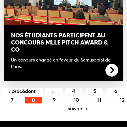
NOS ÉTUDIANTS PARTICIPENT AU
CONCOURS MLLE PITCH AWARD &
CO
Un conours engagé en faveur du Samusocial de
Paris.
Pages
‹ précédent
…
4
5
6
7
8
9
10
11
12
…
suivant ›