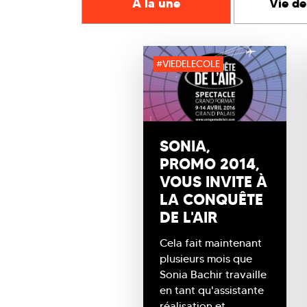
A la une
Vie de
#VIEDELECOLE
SONIA,
PROMO 2014,
VOUS INVITE À
LA CONQUÊTE
DE L'AIR
Cela fait maintenant
plusieurs mois que
Sonia Bachir travaille
en tant qu'assistante
réalisation et