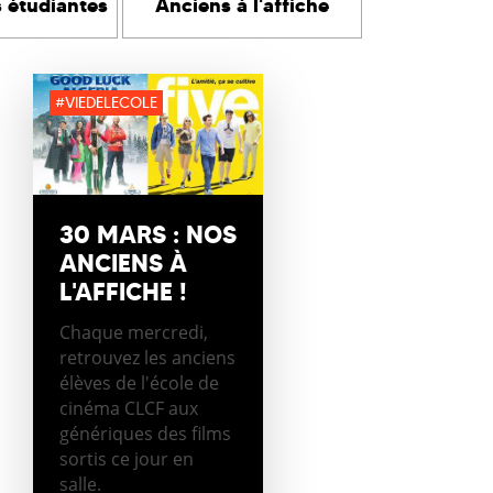
s étudiantes
Anciens à l'affiche
#VIEDELECOLE
30 MARS : NOS
ANCIENS À
L'AFFICHE !
Chaque mercredi,
retrouvez les anciens
élèves de l'école de
cinéma CLCF aux
génériques des films
sortis ce jour en
salle.