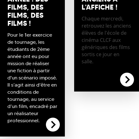
FILMS, DES
L'AFFICHE !
FILMS, DES
Chaque mercredi,
FILMS !
retrouvez les anciens
élèves de l'école de
Pour le 1er exercice
cinéma CLCF aux
de tournage, les
génériques des films
étudiants de 2ème
sortis ce jour en
année ont eu pour
salle.
mission de réaliser
une fiction à partir
d'un scénario imposé.
Il s’agit ainsi d’être en
conditions de
tournage, au service
d’un film, encadré par
un réalisateur
professionnel.