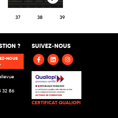
37
38
39
STION ?
SUIVEZ-NOUS
EZ-NOUS
ellevue
3 32 86
CERTIFICAT QUALIOPI