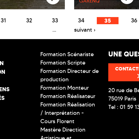
GARENQ
31
32
33
34
35
36
…
suivant ›
UNE QUE
Formation Scénariste
Formation Scripte
ON
CONTACT
Formation Directeur de
ON
production
Formation Monteur
ENS
20 rue de B
Formation Réalisateur
ÉS
75019 Paris
Formation Réalisation
Tel : 01 59 1
/ Interprétation -
Cours Florent
Mastère Direction
Artistique et