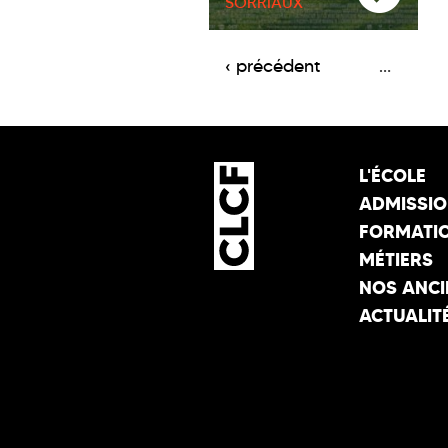
SORRIAUX
Pages
‹ précédent
…
L'ÉCOLE
ADMISSI
FORMATI
MÉTIERS
NOS ANCI
ACTUALIT