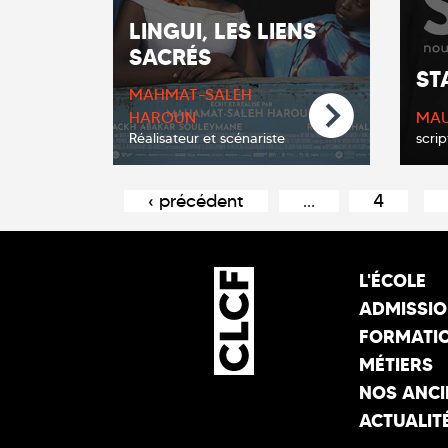
LINGUI, LES LIENS
SACRÉS
ST
MAHMAT-SALEH
MAU
HAROUN
scrip
Réalisateur et scénariste
Pages
‹ précédent
…
4
L'ÉCOLE
ADMISSI
FORMATI
MÉTIERS
NOS ANCI
ACTUALIT