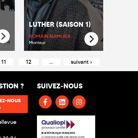
LUTHER (SAISON 1)
ROMAIN NAMURA
Monteur
11
12
…
suivant ›
STION ?
SUIVEZ-NOUS
EZ-NOUS
ellevue