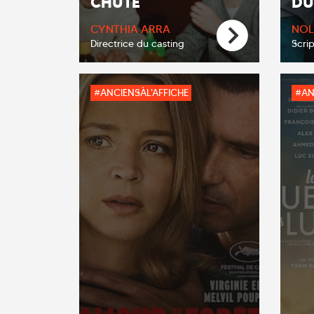
CHUTE
DU
CYNTHIA ARRA
NOL
Directrice du casting
Scri
#ANCIENSÀL'AFFICHE
#AN