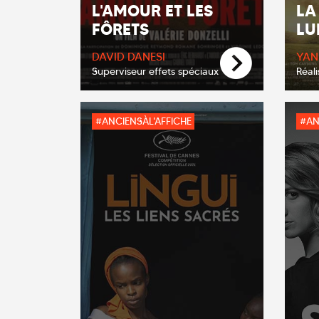
L'AMOUR ET LES
LA
FÔRETS
LU
DAVID DANESI
YAN
Superviseur effets spéciaux
Réali
#ANCIENSÀL'AFFICHE
#AN