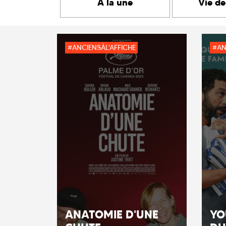
A la une
Vie de
#ANCIENSÀL'AFFICHE
#AN
ANATOMIE D'UNE
YO