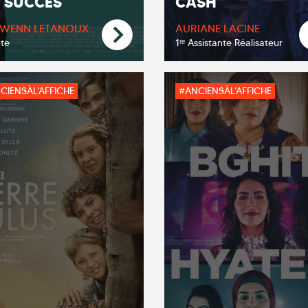
 SUCCÈS
CASH
WENN LETANOUX
AURIANE LACINE
pte
1ʳᵉ Assistante Réalisateur
CIENSÀL'AFFICHE
#ANCIENSÀL'AFFICHE