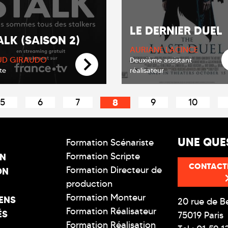
LE DERNIER DUEL
ALK (SAISON 2)
AURIANE LACINCE
D GIRAUDO
Deuxième assistant
te
réalisateur
5
6
7
8
9
10
UNE QUE
Formation Scénariste
Formation Scripte
ON
CONTACT
Formation Directeur de
ON
production
Formation Monteur
ENS
20 rue de B
Formation Réalisateur
ÉS
75019 Paris
Formation Réalisation