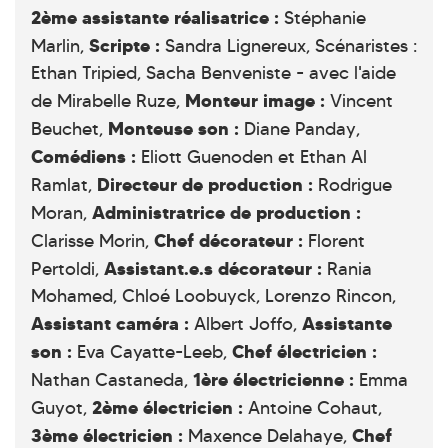
2ème assistante réalisatrice :
Stéphanie
Scripte
:
Marlin,
Sandra Lignereux, Scénaristes :
Ethan Tripied, Sacha Benveniste - avec l'aide
Monteur image :
de Mirabelle Ruze,
Vincent
Monteuse son :
Beuchet,
Diane Panday,
Comédiens :
Eliott Guenoden et Ethan Al
Directeur de production :
Ramlat,
Rodrigue
Administratrice de production :
Moran,
Chef décorateur :
Clarisse Morin,
Florent
Assistant.e.s décorateur :
Pertoldi,
Rania
Mohamed, Chloé Loobuyck, Lorenzo Rincon,
Assistant caméra :
Assistante
Albert Joffo,
son :
Chef électricien
:
Eva Cayatte-Leeb,
1ère électricienne :
Nathan Castaneda,
Emma
2ème électricien :
Guyot,
Antoine Cohaut,
3ème électricien :
Chef
Maxence Delahaye,