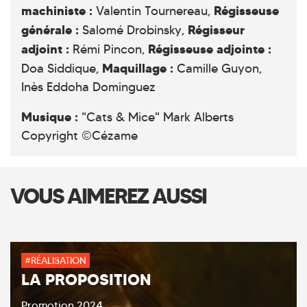
machiniste :
Régisseuse
Valentin Tournereau,
générale :
Régisseur
Salomé Drobinsky,
adjoint :
Régisseuse adjointe :
Rémi Pincon,
Maquillage :
Doa Siddique,
Camille Guyon,
Inès Eddoha Dominguez
Musique :
"Cats & Mice" Mark Alberts
Copyright ©Cézame
VOUS AIMEREZ AUSSI
#RÉALISATION
LA PROPOSITION
Promotion 2024