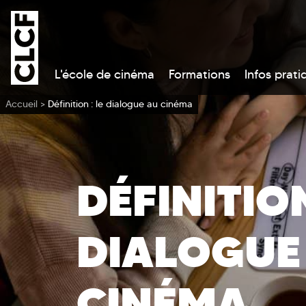
L'école de cinéma
Formations
Infos prati
Vous êtes ici
Accueil
>
Définition : le dialogue au cinéma
DÉFINITION
DIALOGUE
CINÉMA