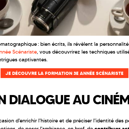
matographique : bien écrits, ils révèlent la personnali
nnée Scénariste
, vous découvrirez les techniques utilis
trigues captivantes.
JE DÉCOUVRE LA FORMATION 3E ANNÉE SCÉNARISTE
N DIALOGUE AU CINÉM
asion d'enrichir l'histoire et de préciser l'identité de
contribuer ac
motions, de poser l'ambiance, en bref, de