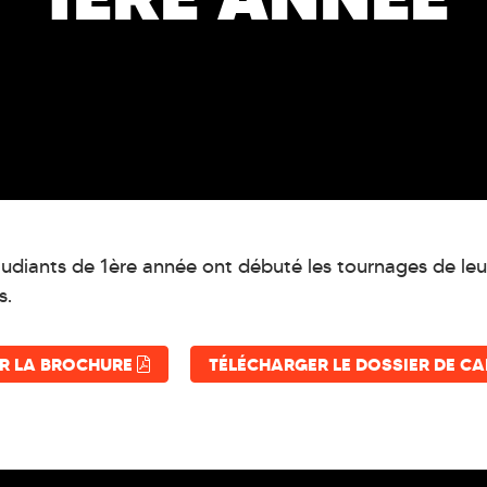
étudiants de 1ère année ont débuté les tournages de l
s.
R LA BROCHURE
TÉLÉCHARGER LE DOSSIER DE C