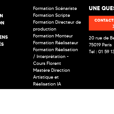
UNE QUE
Formation Scénariste
Formation Scripte
ON
CONTACT
Formation Directeur de
ON
production
Formation Monteur
ENS
20 rue de B
Formation Réalisateur
ÉS
75019 Paris
Formation Réalisation
Tel : 01 59 1
/ Interprétation -
Cours Florent
Mastère Direction
Artistique et
Réalisation IA
T SUPÉRIEUR TECHNIQUE PRIVÉ - COPYRIGHT @ 2026 CLCF -
MENTIONS LÉGALES
-
RÉGLEMENT INTÉRIEUR
-