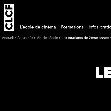
L'école de cinéma
Formations
Infos prati
Vous êtes ici
Accueil
>
Actualités
>
Vie de l'école
>
Les étudiants de 2ème année ré
L