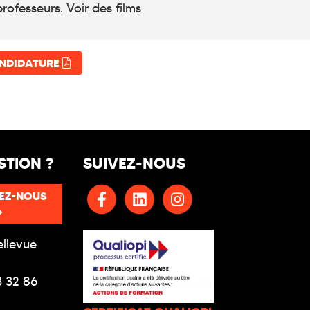
rofesseurs. Voir des films
ANDIDATURE
STION ?
SUIVEZ-NOUS
EZ-NOUS
ellevue
3 32 86