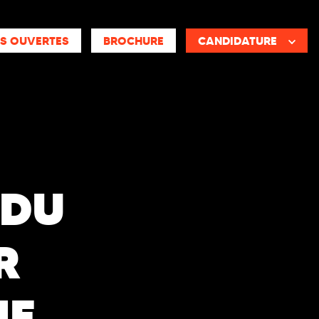
S OUVERTES
BROCHURE
CANDIDATURE
 DU
R
ME