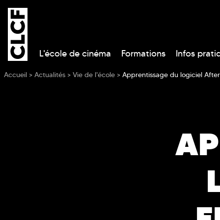
L'école de cinéma
Formations
Infos prati
Vous êtes ici
Accueil
>
Actualités
>
Vie de l'école
>
Apprentissage du logiciel Afte
AP
E