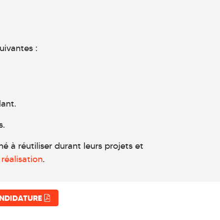
uivantes :
lant.
s.
 à réutiliser durant leurs projets et
réalisation
.
ANDIDATURE