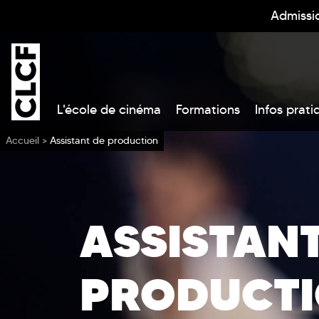
Admissi
L'école de cinéma
Formations
Infos prati
Vous êtes ici
Accueil
>
Assistant de production
ASSISTANT
PRODUCT