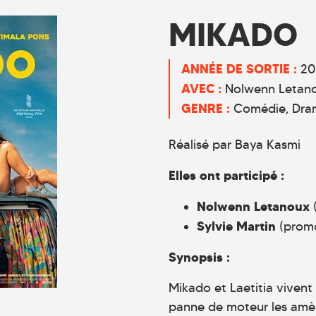
MIKADO
ANNÉE DE SORTIE :
20
AVEC :
Nolwenn Letanou
GENRE :
Comédie
Dra
Réalisé par Baya Kasmi
Elles ont participé :
Nolwenn Letanoux
(
Sylvie Martin
(promo
Synopsis :
Mikado et Laetitia vivent 
panne de moteur les amène