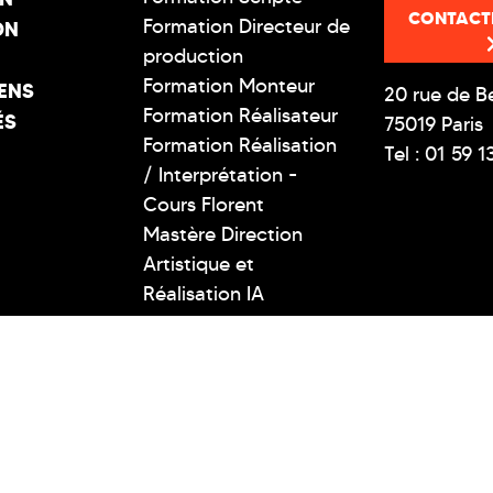
CONTACT
Formation Directeur de
ON
production
Formation Monteur
ENS
20 rue de B
Formation Réalisateur
ÉS
75019 Paris
Formation Réalisation
Tel : 01 59 1
/ Interprétation -
Cours Florent
Mastère Direction
Artistique et
Réalisation IA
T SUPÉRIEUR TECHNIQUE PRIVÉ - COPYRIGHT @ 2026 CLCF -
MENTIONS LÉGALES
-
RÉGLEMENT INTÉRIEUR
-