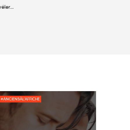
évéler…
#ANCIENSÀL'AFFICHE