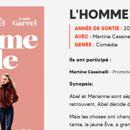
L'HOMME 
ANNÉE DE SORTIE :
20
AVEC :
Martine Cassinel
GENRE :
Comédie
Ils ont participé :
Martine Cassinelli
- Promotio
Synopsis:
Abel et Marianne sont sép
retrouvent, Abel décide 
Mais les choses ont chang
tante, la jeune Ève, a gran