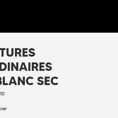
NTURES
DINAIRES
BLANC SEC
10
cier