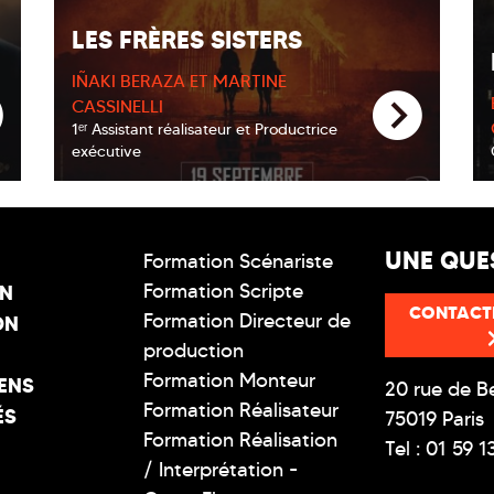
LES FRÈRES SISTERS
IÑAKI BERAZA ET MARTINE
CASSINELLI
1ᵉʳ Assistant réalisateur et Productrice
exécutive
UNE QUE
Formation Scénariste
Formation Scripte
ON
CONTACT
Formation Directeur de
ON
production
Formation Monteur
ENS
20 rue de B
Formation Réalisateur
ÉS
75019 Paris
Formation Réalisation
Tel : 01 59 1
/ Interprétation -