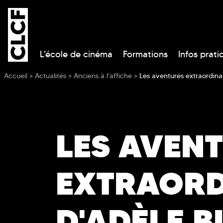
L'école de cinéma
Formations
Infos prati
Vous êtes ici
Accueil
>
Actualités
>
Anciens à l'affiche
>
Les aventures extraordina
LES AVEN
EXTRAORD
D'ADÈLE B