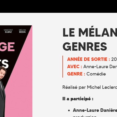
LE MÉLA
GENRES
ANNÉE DE SORTIE :
20
AVEC :
Anne-Laure Dan
GENRE :
Comédie
Réalisé par Michel Lecler
Il a participé :
Anne-Laure Danièr