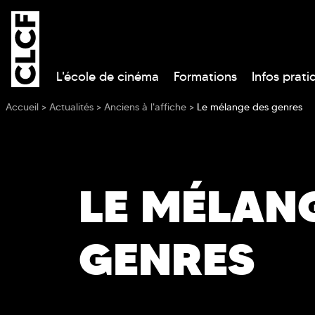
L'école de cinéma
Formations
Infos prati
Vous êtes ici
Accueil
>
Actualités
>
Anciens à l'affiche
>
Le mélange des genres
LE MÉLAN
GENRES