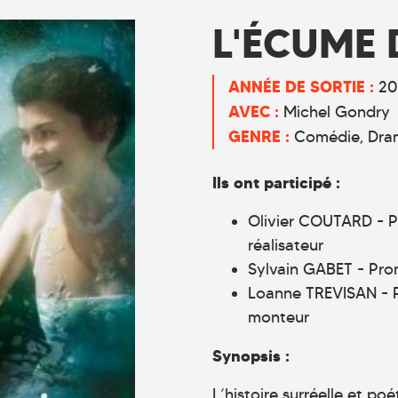
L'ÉCUME 
ANNÉE DE SORTIE :
20
AVEC :
Michel Gondry
GENRE :
Comédie
Dra
Ils ont participé :
Olivier COUTARD - Pr
réalisateur
Sylvain GABET - Prom
Loanne TREVISAN - Pr
monteur
Synopsis :
L’histoire surréelle et p