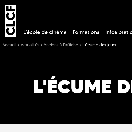
L'école de cinéma
Formations
Infos prati
Vous êtes ici
Accueil
>
Actualités
>
Anciens à l'affiche
>
L'écume des jours
L'ÉCUME 