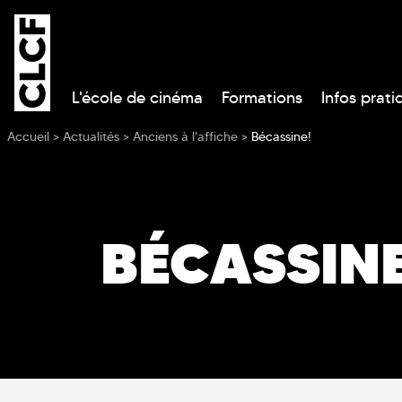
L'école de cinéma
Formations
Infos prati
Vous êtes ici
Accueil
>
Actualités
>
Anciens à l'affiche
>
Bécassine!
BÉCASSINE