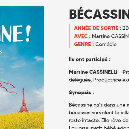
BÉCASSIN
ANNÉE DE SORTIE :
20
AVEC :
Martine CASSIN
GENRE :
Comédie
Ils ont participé :
Martine CASSINELLI
- Pr
déléguée, Productrice ex
Synopsis :
Bécassine naît dans une 
bécasses survolent le vil
reste intacte. Elle rêve d
Loulotte, petit bébé ado