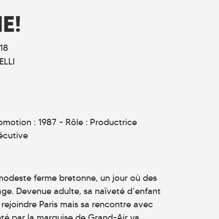
E!
18
ELLI
omotion : 1987 - Rôle : Productrice
écutive
modeste ferme bretonne, un jour où des
lage. Devenue adulte, sa naïveté d’enfant
e rejoindre Paris mais sa rencontre avec
pté par la marquise de Grand-Air va