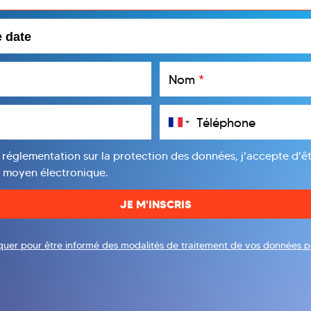
Nom
*
Téléphone
 réglementation sur la protection des données, j'accepte d'ê
e moyen électronique.
liquer pour être informé des modalités de traitement de vos données p